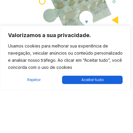
Valorizamos a sua privacidade.
Nossas Unidades
Usamos cookies para melhorar sua experiência de
navegação, veicular anúncios ou conteúdo personalizado
Espaços amplos e modernos para estimular o
e analisar nosso tráfego. Ao clicar em “Aceitar tudo”, você
desenvolvimento neurológico infantil nas cidades de
concorda com o uso de cookies
Vitória
,
Vila Velha
,
Cariacica, Cachoeiro de Itapemirim,
Itapemirim
e
Guarapari.
Rejeitar
Aceitar tudo
Conheça
O
Protea Neurodesenvolvimento
é referência no
cuidado de crianças e adolescentes com atrasos no